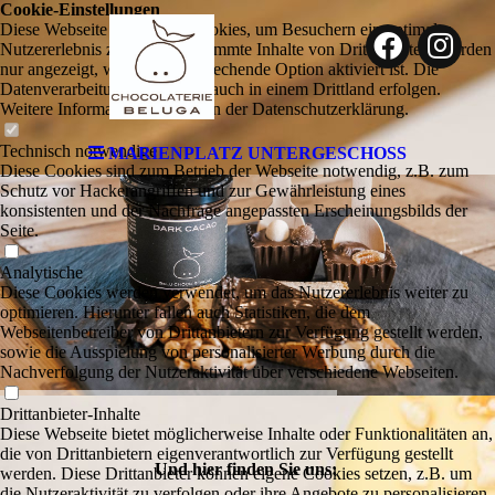
Cookie-Einstellungen
Diese Webseite verwendet Cookies, um Besuchern ein optimales
Nutzererlebnis zu bieten. Bestimmte Inhalte von Drittanbietern werden
nur angezeigt, wenn die entsprechende Option aktiviert ist. Die
Datenverarbeitung kann dann auch in einem Drittland erfolgen.
Weitere Informationen hierzu in der Datenschutzerklärung.
Technisch notwendige
MARIENPLATZ UNTERGESCHOSS
Diese Cookies sind zum Betrieb der Webseite notwendig, z.B. zum
Schutz vor Hackerangriffen und zur Gewährleistung eines
konsistenten und der Nachfrage angepassten Erscheinungsbilds der
Seite.
Analytische
Diese Cookies werden verwendet, um das Nutzererlebnis weiter zu
optimieren. Hierunter fallen auch Statistiken, die dem
Webseitenbetreiber von Drittanbietern zur Verfügung gestellt werden,
sowie die Ausspielung von personalisierter Werbung durch die
Nachverfolgung der Nutzeraktivität über verschiedene Webseiten.
Drittanbieter-Inhalte
Diese Webseite bietet möglicherweise Inhalte oder Funktionalitäten an,
die von Drittanbietern eigenverantwortlich zur Verfügung gestellt
Und hier finden Sie uns:
werden. Diese Drittanbieter können eigene Cookies setzen, z.B. um
die Nutzeraktivität zu verfolgen oder ihre Angebote zu personalisieren